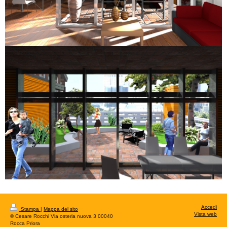
Accedi
Stampa
|
Mappa del sito
Vista web
© Cesare Rocchi Via osteria nuova 3 00040
Rocca Priora